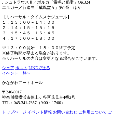
J.シュトラウスⅡ／ポルカ「雷鳴と稲妻」Op.324
エルガー／行進曲「威風堂々」第1番 ほか
【リハーサル・タイムスケジュール】
１．１３：００－１４：００
２．１４：１５－１５：１５
３．１５：４５－１６：４５
４．１７：００－１８：００
※１３：００開始 １８：００終了予定
※終了時間が早まる場合があります。
※リハーサルの内容は変更となる場合がございます。
シェア
ポスト
LINEで送る
イベント一覧へ
かながわアートホール
〒240-0017
神奈川県横浜市保土ケ谷区花見台4番2号
TEL：045-341-7657（9:00～17:00）
トップページ
イベント情報
お問い合わせ
ご利用について
ご