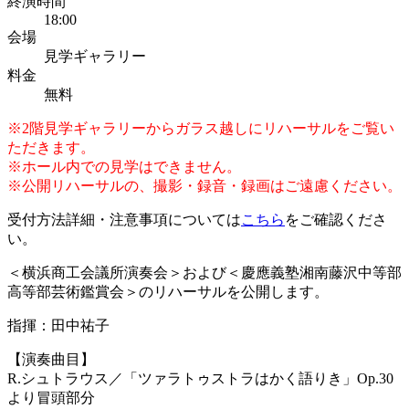
終演時間
18:00
会場
見学ギャラリー
料金
無料
※2階見学ギャラリーからガラス越しにリハーサルをご覧い
ただきます。
※ホール内での見学はできません。
※公開リハーサルの、撮影・録音・録画はご遠慮ください。
受付方法詳細・注意事項については
こちら
をご確認くださ
い。
＜横浜商工会議所演奏会＞および＜慶應義塾湘南藤沢中等部
高等部芸術鑑賞会＞のリハーサルを公開します。
指揮：田中祐子
【演奏曲目】
R.シュトラウス／「ツァラトゥストラはかく語りき」Op.30
より冒頭部分