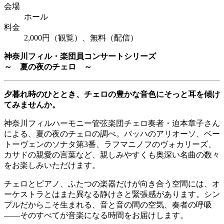
会場
ホール
料金
2,000円（観覧）、無料（配信）
神奈川フィル・楽団員コンサートシリーズ
～ 夏の夜のチェロ ～
夕暮れ時のひととき、チェロの豊かな音色にそっと耳を傾け
てみませんか。
神奈川フィルハーモニー管弦楽団チェロ奏者・迫本章子さん
による、夏の夜のチェロの調べ。バッハのアリオーソ、ベー
トーヴェンのソナタ第3番、ラフマニノフのヴォカリーズ、
カサドの親愛の言葉など、親しみやすくも奥深い名曲の数々
をお楽しみいただけます。
チェロとピアノ、ふたつの楽器だけが向き合う空間には、オ
ーケストラとはまた異なる静けさと緊張感があります。シン
プルだからこそ生まれる、音と音の間の空気、奏者の呼吸
――そのすべてが音楽になる時間をお届けします。