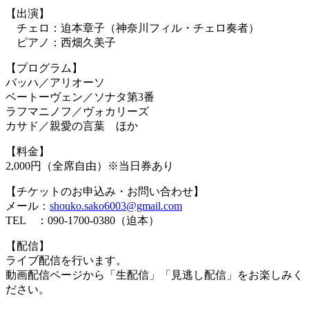
【出演】
１
チェロ：迫本章子（神奈川フィル・チェロ奏者）
１
ピアノ：西畑久美子
【プログラム】
バッハ／アリオーソ
ベートーヴェン／ソナタ第3番
ラフマニノフ／ヴォカリーズ
カサド／親愛の言葉 ほか
【料金】
2,000円（全席自由）※当日券あり
【チケットのお申込み・お問い合わせ】
メール：
shouko.sako6003@gmail.com
TEL ：090-1700-0380（迫本）
【配信】
ライブ配信を行います。
動画配信ページから「生配信」「見逃し配信」をお楽しみく
ださい。