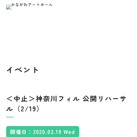
トップページ
イベント情報
2026
8
7
の空き状況
各種資料のダウンロード
年
月
日
ご利用について
ご利用料金
予約の方法やご利用の流れについ
各施設・設備のご利用料金につい
空き状況は
2026年8月7日 08:40
時点のものとなります。
て
て
舞台平面図
当施設について
フロアガイド
第1
第2
第3
時間
ホール
スタジオ
スタジオ
スタジオ
施設の概要、安全対策など
各施設の詳細、当館の平面図など
イベント
吊り物＆回路図
09:00-12:00
×
×
×
×
アクセス
お知らせ
13:00-15:00
×
×
客席＆断面図
動画配信
空き状況
×
●
＜中止＞神奈川フィル 公開リハーサ
15:00-17:00
×
●
ル（2/19）
ご利用者様の声
写真ギャラリー
付属備品一覧
18:00-21:00
●
●
●
●
お問い合わせ
このサイトについて
開催日：2020.02.19 Wed
FAX申込みについて
情報公開
明日以降の空き状況については、以下の「e-kanagawa施設予約サ