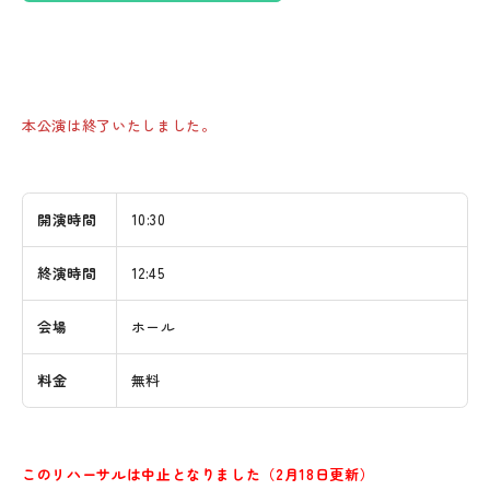
ービス」からご確認ください。
各種資料のダウンロード
利用申込書FAX用
e-kanagawa施設予約サービス
本公演は終了いたしました。
利用料金規定
お問い合わせ先
045-341-7657（09:00～17:00）
メールマガジン登録
開演時間
10:30
［
閉じる
］
終演時間
12:45
会場
ホール
料金
無料
このリハーサルは中止となりました（2月18日更新）