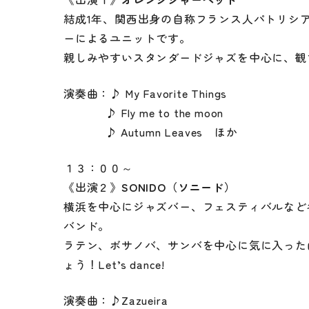
イベント情報
ご利用料金
結成1年、関西出身の自称フランス人パトリシ
各施設・設備のご
ーによるユニットです。
親しみやすいスタンダードジャズを中心に、観
アクセス
空き状況
演奏曲：♪ My Favorite Things
111111111
♪ Fly me to the moon
お知らせ
ご利用者様の声
111111111
♪ Autumn Leaves ほか
動画配信
写真ギャラリー
１３：００～
《出演２》
SONIDO（ソニード）
横浜を中心にジャズバー、フェスティバルなど
バンド。
ラテン、ボサノバ、サンバを中心に気に入った
ょう！Let’s dance!
演奏曲：♪Zazueira