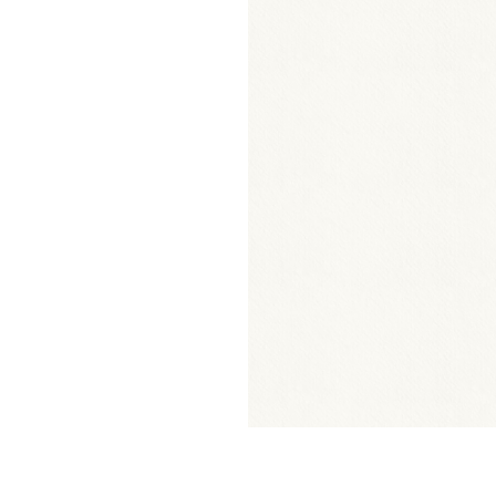
空き状況
ロード
のとなります。
吊り物＆回路図
第2
第3
第4
第5
スタジオ
スタジオ
スタジオ
スタジオ
「
FAX申込みについて
確
×
×
×
×
×
×
×
×