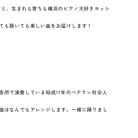
フロアガイド
アと、生まれも育ちも横浜のピアノ大好きヨッシ
利用料金について
各施設の詳細、当館の平面図など
ても聴いても楽しい曲をお届けします！
お問い合わせ
このサイトについて
情報公開
各所で演奏している結成17年のベテラン社会人
曲はなんでもアレンジします。一緒に踊りまし