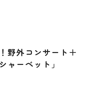
×
×
×
×
お
●
●
×
●
0
！野外コンサート＋
［
閉じる
］
シャーベット」