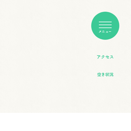
アクセス
空き状況
客席＆断面図
明日以降の空き状況については、以下の
e-kanagawa施設予約サービス」からご
利用申込書FAX用
認ください。