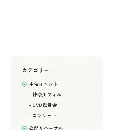
e-kanagawa施設予約サービス
問い合わせ先
45-341-7657（09:00～17:00）
カテゴリー
主催イベント
-
神奈川フィル
-
DVD鑑賞会
-
コンサート
公開リハーサル