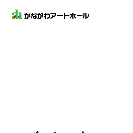
2026
8
8
の
各種資料のダウン
年
月
日
空き状況は
2026年8月8日 08:32
時点のも
舞台平面図
第1
時間
ホール
スタジオ
付属備品一覧
09:00-12:00
×
×
13:00-15:00