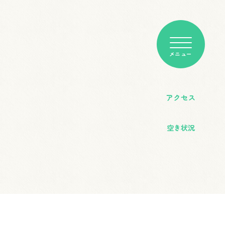
アクセス
空き状況
客席＆断面図
明日以降の空き状況については、以下の
e-kanagawa施設予約サービス」からご
利用申込書FAX用
認ください。