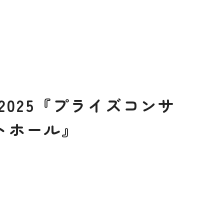
×
×
×
×
お
●
●
×
●
0
025『プライズコンサ
［
閉じる
］
ートホール』