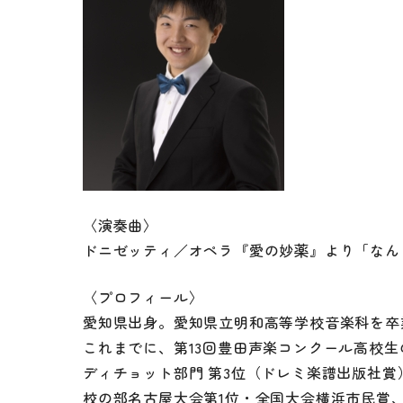
〈演奏曲〉
ドニゼッティ／オペラ『愛の妙薬』より「なん
〈プロフィール〉
愛知県出身。愛知県立明和高等学校音楽科を卒
これまでに、第13回豊田声楽コンクール高校
ディチョット部門 第3位（ドレミ楽譜出版社賞
校の部名古屋大会第1位・全国大会横浜市民賞、第18