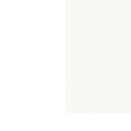
空き状況
ロード
のとなります。
吊り物＆回路図
第2
第3
第4
第5
スタジオ
スタジオ
スタジオ
スタジオ
「
FAX申込みについて
確
×
×
×
×
×
×
×
×