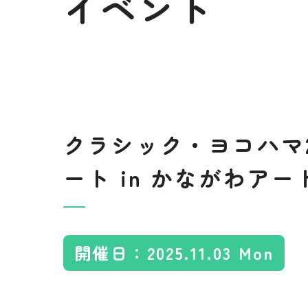
イベント
利用料金規定
×
×
15:00-17:00
18:00-21:00
×
×
クラシック・ヨコハマ2
ート in かながわア
開催日：2025.11.03 Mon