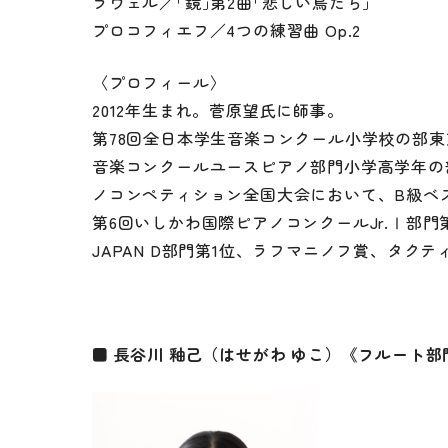
ラヴェル／｢鏡｣第2曲｢悲しい鳥たち｣
プロコフィエフ／4つの練習曲 Op.2 
〈プロフィール〉
2012年生まれ。菅原望氏に師事。
第78回全日本学生音楽コンクール小学校の部東
音楽コンクールユースピアノ部門小学高学年の
ノコンペティション全国大会において、B級ベス
第6回いしかわ国際ピアノコンクールJr.Ⅰ部
JAPAN D部門第1位、ラフマニノフ賞、タク
トップページ
ご利用について
予約の方法やご利
■ 長谷川 釉己（はせがわ ゆこ）《フルート部
イベント情報
ご利用料金
各施設・設備のご