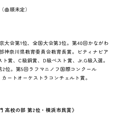
（曲順未定）
京大会第1位、全国大会第3位。第40回かながわ
部神奈川県教育委員会教育長賞。ピティナピア
ト賞、C級銅賞、D級ベスト賞、Jr.G級入選。
門第2位。第5回ラフマニノフ国際コンクール
ティカートオーケストラコンチェルト賞。
当施設について
用の流れについて
施設の概要、安全対策など
門 高校の部 第2位・横浜市民賞》
フロアガイド
利用料金について
各施設の詳細、当館の平面図など