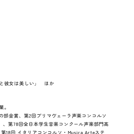
と彼女は美しい」 ほか
業。
生の部金賞、第2回プリマヴェーラ声楽コンコルソ
）、第78回全日本学生音楽コンクール声楽部門高
回 イタリアコンコルソ・Musica Arteステ