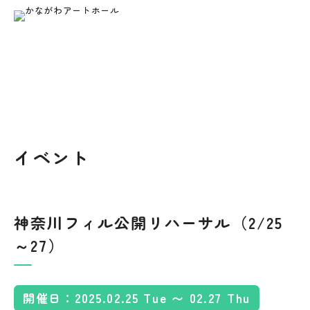
トップページ
イベント情報
2026
8
6
の空き状況
各種資料のダウンロード
年
月
日
ご利用について
ご利用料金
予約の方法やご利用の流れについ
各施設・設備のご利用料金につい
空き状況は
2026年8月6日 17:01
時点のものとなります。
て
て
舞台平面図
当施設について
フロアガイド
第1
第2
第3
時間
ホール
スタジオ
スタジオ
スタジオ
施設の概要、安全対策など
各施設の詳細、当館の平面図など
イベント
吊り物＆回路図
09:00-12:00
×
×
×
×
アクセス
お知らせ
13:00-15:00
×
×
客席＆断面図
動画配信
空き状況
×
×
神奈川フィル公開リハーサル（2/25
15:00-17:00
×
×
～27）
ご利用者様の声
写真ギャラリー
付属備品一覧
18:00-21:00
×
×
×
●
お問い合わせ
このサイトについて
開催日：2025.02.25 Tue 〜 02.27 Thu
FAX申込みについて
情報公開
明日以降の空き状況については、以下の「e-kanagawa施設予約サ