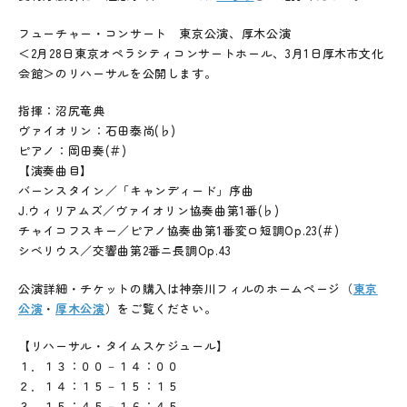
フューチャー・コンサート 東京公演、厚木公演
＜2月28日東京オペラシティコンサートホール、3月1日厚木市文化
会館＞のリハーサルを公開します。
指揮：沼尻竜典
ヴァイオリン：石田泰尚(♭)
ピアノ：岡田奏(＃)
【演奏曲目】
バーンスタイン／「キャンディード」序曲
J.ウィリアムズ／ヴァイオリン協奏曲第1番(♭)
チャイコフスキー／ピアノ協奏曲第1番変ロ短調Op.23(＃)
シベリウス／交響曲第2番ニ長調Op.43
公演詳細・チケットの購入は神奈川フィルのホームページ（
東京
公演
・
厚木公演
）をご覧ください。
【リハーサル・タイムスケジュール】
１．１３：００－１４：００
２．１４：１５－１５：１５
３．１５：４５－１６：４５