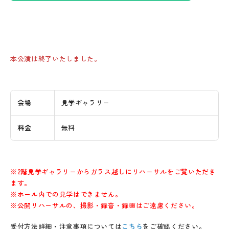
ービス」からご確認ください。
各種資料のダウンロード
利用申込書FAX用
e-kanagawa施設予約サービス
本公演は終了いたしました。
利用料金規定
お問い合わせ先
045-341-7657（09:00～17:00）
メールマガジン登録
会場
見学ギャラリー
［
閉じる
］
料金
無料
※2階見学ギャラリーからガラス越しにリハーサルをご覧いただき
ます。
※ホール内での見学はできません。
※公開リハーサルの、撮影・録音・録画はご遠慮ください。
受付方法詳細・注意事項については
こちら
をご確認ください。