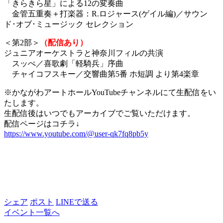
「きらきら星」による12の変奏曲
・
金管五重奏＋打楽器：R.ロジャース(ゲイル編)／サウン
ド･オブ･ミュージック セレクション
＜第2部＞
（配信あり）
ジュニアオーケストラと神奈川フィルの共演
・
スッぺ／喜歌劇「軽騎兵」序曲
・
チャイコフスキー／交響曲第5番 ホ短調 より第4楽章
※かながわアートホールYouTubeチャンネルにて生配信をい
たします。
生配信後はいつでもアーカイブでご覧いただけます。
配信ページはコチラ↓
https://www.youtube.com/@user-qk7fq8pb5y
シェア
ポスト
LINEで送る
イベント一覧へ