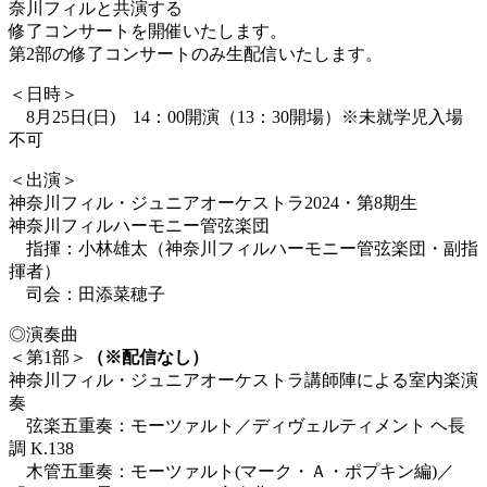
奈川フィルと共演する
修了コンサートを開催いたします。
第2部の修了コンサートのみ生配信いたします。
＜日時＞
・
8月25日(日) 14：00開演（13：30開場）※未就学児入場
不可
＜出演＞
神奈川フィル・ジュニアオーケストラ2024・第8期生
神奈川フィルハーモニー管弦楽団
・
指揮：小林雄太（神奈川フィルハーモニー管弦楽団・副指
揮者）
・
司会：田添菜穂子
◎演奏曲
＜第1部＞
（※配信なし）
神奈川フィル・ジュニアオーケストラ講師陣による室内楽演
奏
・
弦楽五重奏：モーツァルト／ディヴェルティメント ヘ長
調 K.138
・
木管五重奏：モーツァルト(マーク・Ａ・ポプキン編)／