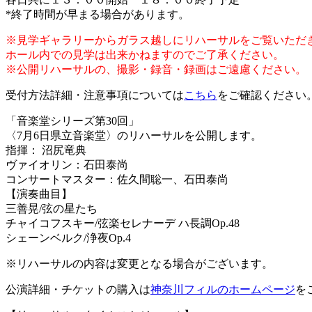
*終了時間が早まる場合があります。
※見学ギャラリーからガラス越しにリハーサルをご覧いただ
ホール内での見学は出来かねますのでご了承ください。
※公開リハーサルの、撮影・録音・録画はご遠慮ください。
受付方法詳細・注意事項については
こちら
をご確認ください
「音楽堂シリーズ第30回」
〈7月6日県立音楽堂〉のリハーサルを公開します。
指揮： 沼尻竜典
ヴァイオリン：石田泰尚
コンサートマスター：佐久間聡一、石田泰尚
【演奏曲目】
三善晃/弦の星たち
チャイコフスキー/弦楽セレナーデ ハ長調Op.48
シェーンベルク/浄夜Op.4
※リハーサルの内容は変更となる場合がございます。
公演詳細・チケットの購入は
神奈川フィルのホームページ
を