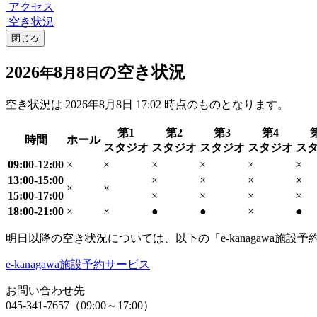
アクセス
空き状況
閉じる
2026
8
8
の空き状況
年
月
日
空き状況は
2026年8月8日 17:02
時点のものとなります。
第1
第2
第3
第4
時間
ホール
スタジオ
スタジオ
スタジオ
スタジオ
ス
09:00-12:00
×
×
×
×
×
×
13:00-15:00
×
×
×
×
×
×
15:00-17:00
×
×
×
×
18:00-21:00
×
×
●
●
×
●
明日以降の空き状況については、以下の「e-kanagawa施
e-kanagawa施設予約サービス
お問い合わせ先
045-341-7657（09:00～17:00）