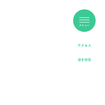
アクセス
空き状況
客席＆断面図
明日以降の空き状況については、以下の
e-kanagawa施設予約サービス」からご
利用申込書FAX用
認ください。