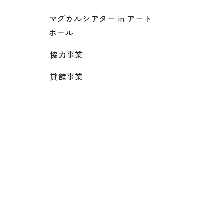
マグカルシアター in アート
ホール
協力事業
貸館事業