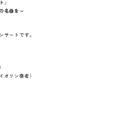
ト」
当施設について
の名曲を～
用の流れについて
施設の概要、安全対策など
フロアガイド
利用料金について
各施設の詳細、当館の平面図など
ンサートです。
お問い合わせ
）
イオリン奏者）
このサイトについて
情報公開