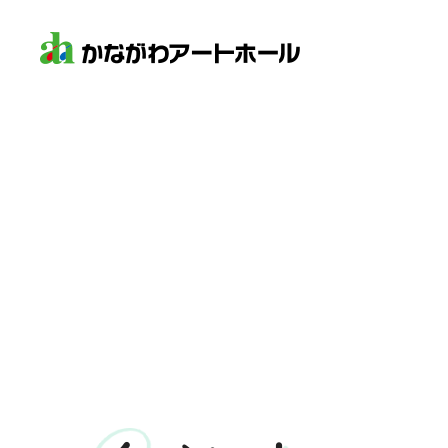
2026
8
7
の
各種資料のダウン
年
月
日
空き状況は
2026年8月7日 17:01
時点のも
舞台平面図
第1
時間
ホール
スタジオ
付属備品一覧
09:00-12:00
×
×
13:00-15:00