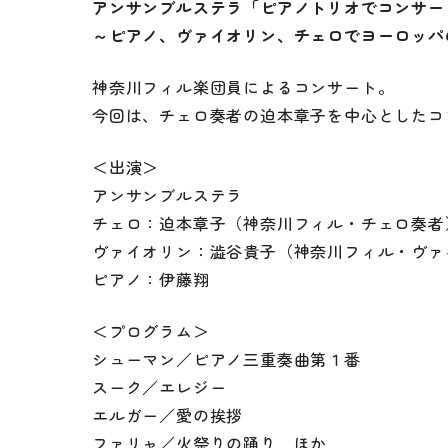
アンサンブルステラ「ピアノトリオでコンサー
トップページ
ご利用について
～ピアノ、ヴァイオリン、チェロでヨーロッパ
予約の方法やご利
イベント情報
ご利用料金
神奈川フィル楽団員によるコンサート。
各施設・設備のご
今回は、チェロ奏者の迫本章子を中心としたコ
＜出演＞
アンサンブルステラ
アクセス
空き状況
チェロ：迫本章子（神奈川フィル・チェロ奏者
ヴァイオリン：澁谷貴子（神奈川フィル・ヴァ
お知らせ
ご利用者様の声
ピアノ：伊藤翔
動画配信
写真ギャラリー
＜プログラム＞
シューマン／ピアノ三重奏曲第１番
スーク／エレジー
エルガー／愛の挨拶
ファリャ／火祭りの踊り ほか