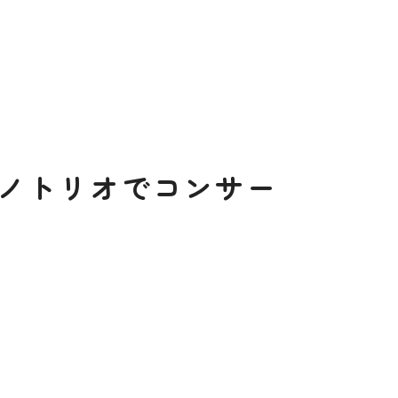
×
●
●
●
お
●
●
×
●
0
ノトリオでコンサー
［
閉じる
］