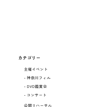
e-kanagawa施設予約サービス
問い合わせ先
45-341-7657（09:00～17:00）
カテゴリー
主催イベント
-
神奈川フィル
-
DVD鑑賞会
-
コンサート
公開リハーサル