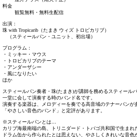
料金
観覧無料・無料生配信
出演：
珠 with Tropicarib（たまき ウィズ トロピカリブ）
・
（スティールパン・ユニット、初出場）
プログラム：
・ミッキー・マウス
・トロピカリブのテーマ
・アンダーザシー
・風になりたい
ほか
スティールパン奏者・珠(たまき)が講師を務めるスティール
一堂に会して演奏する時のバンド名です。
演奏する楽器は、メロディーを奏でる高音域のテナーパンが
「やさしい音色のバンド」と定評があります。
※スティールパンとは…
カリブ海最南端の島、トリニダード・トバゴ共和国で生まれ
ドラム缶から作られたとは思えない、やさしくきれいな音色