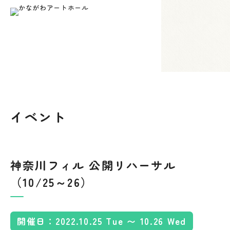
トップページ
イベント情報
2026
8
6
の空き状況
各種資料のダウンロード
年
月
日
ご利用について
ご利用料金
予約の方法やご利用の流れについ
各施設・設備のご利用料金につい
空き状況は
2026年8月6日 08:32
時点のものとなります。
て
て
舞台平面図
当施設について
フロアガイド
第1
第2
第3
時間
ホール
スタジオ
スタジオ
スタジオ
施設の概要、安全対策など
各施設の詳細、当館の平面図など
イベント
吊り物＆回路図
09:00-12:00
×
×
×
×
アクセス
お知らせ
13:00-15:00
×
×
客席＆断面図
動画配信
空き状況
×
×
神奈川フィル 公開リハーサル
15:00-17:00
×
×
（10/25～26）
ご利用者様の声
写真ギャラリー
付属備品一覧
18:00-21:00
×
×
●
●
お問い合わせ
このサイトについて
開催日：2022.10.25 Tue 〜 10.26 Wed
FAX申込みについて
情報公開
明日以降の空き状況については、以下の「e-kanagawa施設予約サ