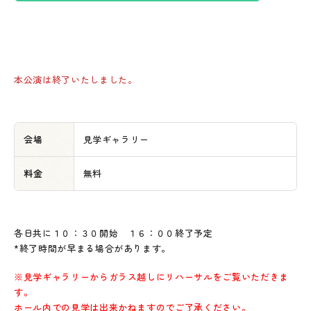
ービス」からご確認ください。
各種資料のダウンロード
利用申込書FAX用
e-kanagawa施設予約サービス
本公演は終了いたしました。
利用料金規定
お問い合わせ先
045-341-7657（09:00～17:00）
メールマガジン登録
会場
見学ギャラリー
［
閉じる
］
料金
無料
各日共に１０：３０開始 １６：００終了予定
*終了時間が早まる場合があります。
※見学ギャラリーからガラス越しにリハーサルをご覧いただきま
す。
ホール内での見学は出来かねますのでご了承ください。