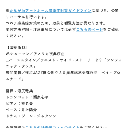
※
かながわアートホール感染症対策ガイドライン
に基づき、公開
リハーサルを行います。
コロナ感染症対策のため、以前と観覧方法が異なります。
受付方法詳細・注意事項については必ず
こちらのページ
をご確認
ください。
【演奏曲目】
W.シューマン／アメリカ祝典序曲
L.バーンスタイン／ウエスト・サイド・ストーリーより「シンフォ
ニック・ダンス」
狭間美帆／横浜JAZZ協会創立３０周年記念委嘱作品「ベイ・プロ
ムナード」
指揮：沼尻竜典
トランペット：類家心平
ピアノ：椎名豊
ベース：井上陽介
ドラム：ジーン・ジャクソン
公演詳細は
こちらの神奈川フィルのサイト
をご覧ください。